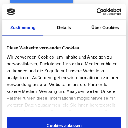
Hier sind Deine Kunden
Zustimmung
Details
Über Cookies
In wenigen
Diese Webseite verwendet Cookies
Wir verwenden Cookies, um Inhalte und Anzeigen zu
Augenblicken
personalisieren, Funktionen für soziale Medien anbieten
zu können und die Zugriffe auf unsere Website zu
analysieren. Außerdem geben wir Informationen zu Ihrer
startklar!
Verwendung unserer Website an unsere Partner für
soziale Medien, Werbung und Analysen weiter. Unsere
Partner führen diese Informationen möglicherweise mit
Maximails verwendet ein leistungsstarkes
weiteren Daten zusammen, die Sie ihnen bereitgestellt
virales Mailer-System, um ständig neue
haben oder die sie im Rahmen Ihrer Nutzung der Dienste
gesammelt haben. Sie geben Einwilligung zu unseren
Besucher auf Ihre Website zu bringen. Es ist
Cookies, wenn Sie unsere Webseite weiterhin nutzen.
Cookies zulassen